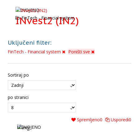
IZDVOJENO
INvest2 (IN2)
FinTech - Financial system
Uključeni filter:
FinTech - Financial system
Poništi sve
Sortiraj po
po stranici
Spremljeno
0
Usporedi
0
IZDVOJENO