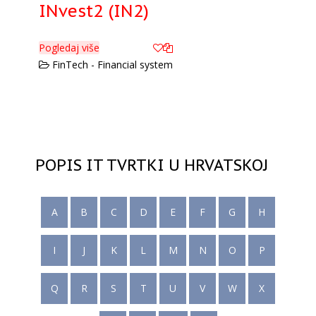
INvest2 (IN2)
Pogledaj više
FinTech - Financial system
POPIS IT TVRTKI U HRVATSKOJ
A
B
C
D
E
F
G
H
I
J
K
L
M
N
O
P
Q
R
S
T
U
V
W
X