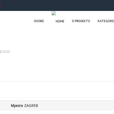
m
OSOBE
O PROJEKTU
KATEGORI
D.O.O.
Mjesto
ZAGREB