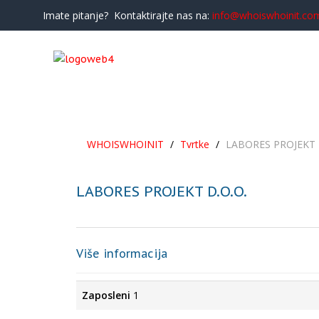
Imate pitanje? Kontaktirajte nas na:
info@whoiswhoinit.co
WHOISWHOINIT
/
Tvrtke
/
LABORES PROJEKT 
LABORES PROJEKT D.O.O.
Više informacija
Zaposleni
1