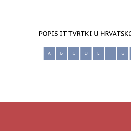
POPIS IT TVRTKI U HRVATSK
A
B
C
D
E
F
G