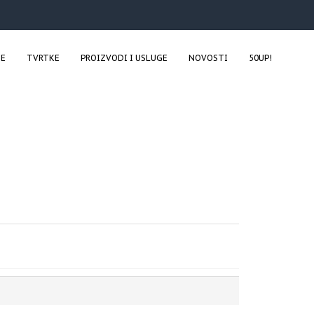
JE
TVRTKE
PROIZVODI I USLUGE
NOVOSTI
50UP!