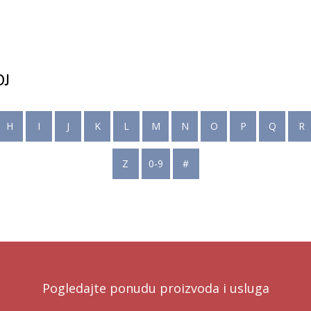
OJ
H
I
J
K
L
M
N
O
P
Q
R
Z
0-9
#
Pogledajte ponudu proizvoda i usluga